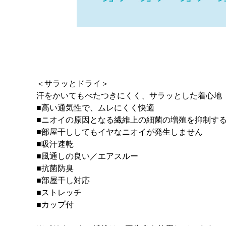
＜サラッとドライ＞
汗をかいてもべたつきにくく、サラッとした着心地
■高い通気性で、ムレにくく快適
■ニオイの原因となる繊維上の細菌の増殖を抑制す
■部屋干ししてもイヤなニオイが発生しません
■吸汗速乾
■風通しの良い／エアスルー
■抗菌防臭
■部屋干し対応
■ストレッチ
■カップ付