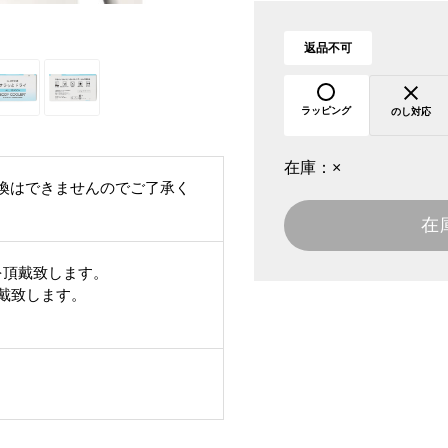
返品不可
ラッピング
のし対応
在庫：
×
換はできませんのでご了承く
在
を頂戴致します。
頂戴致します。