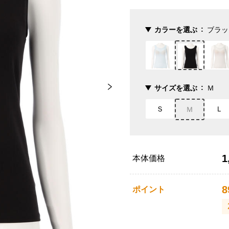
カラーを選ぶ
ブラッ
サイズを選ぶ
Ｍ
Ｓ
Ｌ
Ｍ
1
本体価格
8
ポイント