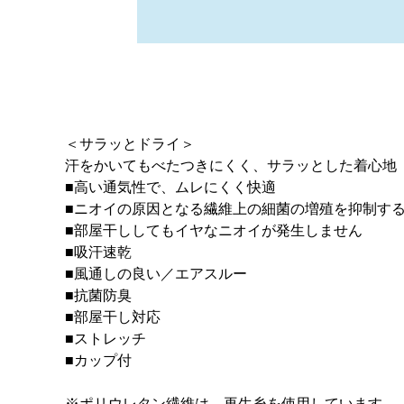
＜サラッとドライ＞
汗をかいてもべたつきにくく、サラッとした着心地
■高い通気性で、ムレにくく快適
■ニオイの原因となる繊維上の細菌の増殖を抑制す
■部屋干ししてもイヤなニオイが発生しません
■吸汗速乾
■風通しの良い／エアスルー
■抗菌防臭
■部屋干し対応
■ストレッチ
■カップ付
※ポリウレタン繊維は、再生糸を使用しています。