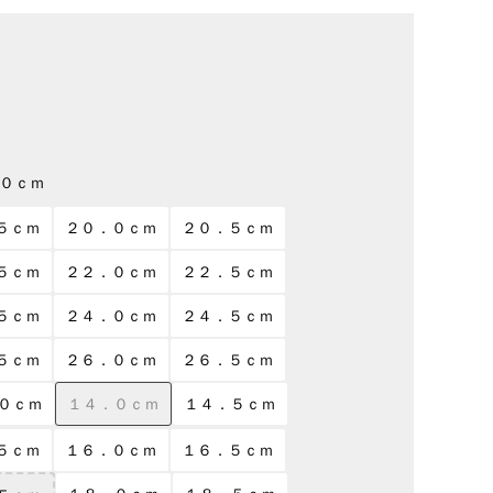
０ｃｍ
５ｃｍ
２０．０ｃｍ
２０．５ｃｍ
５ｃｍ
２２．０ｃｍ
２２．５ｃｍ
５ｃｍ
２４．０ｃｍ
２４．５ｃｍ
５ｃｍ
２６．０ｃｍ
２６．５ｃｍ
０ｃｍ
１４．０ｃｍ
１４．５ｃｍ
５ｃｍ
１６．０ｃｍ
１６．５ｃｍ