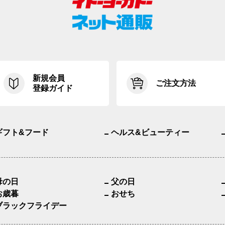
新規会員
ご注文方法
登録ガイド
ギフト&フード
ヘルス&ビューティー
母の日
父の日
お歳暮
おせち
ブラックフライデー