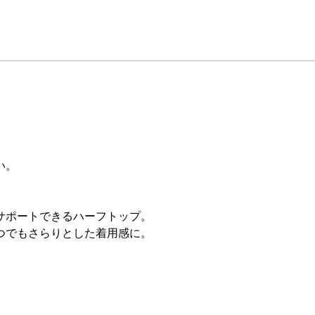
。
い。
サポートできるハーフトップ。
つでもさらりとした着用感に。