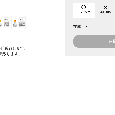
ラッピング
のし対応
在庫：
×
在
を頂戴致します。
頂戴致します。