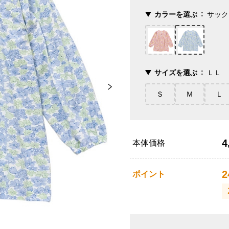
カラーを選ぶ
サック
サイズを選ぶ
ＬＬ
Ｓ
Ｍ
Ｌ
4
本体価格
2
ポイント