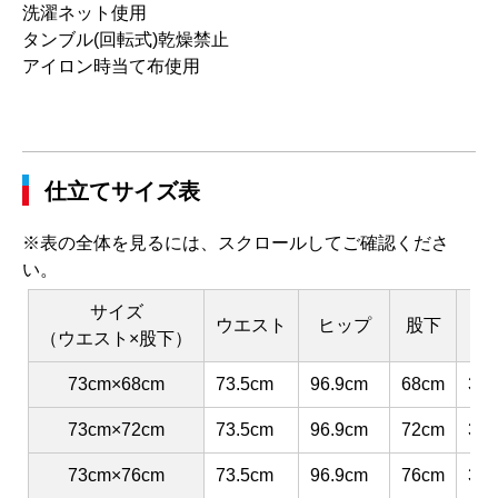
洗濯ネット使用
タンブル(回転式)乾燥禁止
アイロン時当て布使用
仕立てサイズ表
※表の全体を見るには、スクロールしてご確認くださ
い。
サイズ
ウエスト
ヒップ
股下
渡
（ウエスト×股下）
73cm×68cm
73.5cm
96.9cm
68cm
30.
73cm×72cm
73.5cm
96.9cm
72cm
30.
73cm×76cm
73.5cm
96.9cm
76cm
30.