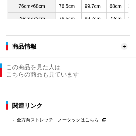
76cm×68cm
76.5cm
99.7cm
68cm
31.
76cm×72cm
76.5cm
99.7cm
72cm
31.
76cm×76cm
76.5cm
99.7cm
76cm
31.
79cm×68cm
79.5cm
102.4cm
68cm
31.
商品情報
79cm×72cm
79.5cm
102.4cm
72cm
31.
この商品を見た人は
79cm×76cm
79.5cm
102.4cm
76cm
31.
こちらの商品も見ています
82cm×68cm
82.5cm
105.2cm
68cm
32.
82cm×72cm
82.5cm
105.2cm
72cm
32.
関連リンク
82cm×76cm
82.5cm
105.2cm
76cm
32.
82cm×82cm
82.5cm
105.2cm
82cm
32.
全方向ストレッチ ノータックはこちら
85cm×68cm
85.5cm
107.9cm
68cm
33.