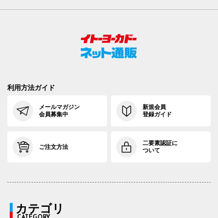
94cm×72cm
94.5cm
116.2cm
72cm
35.
94cm×76cm
94.5cm
116.2cm
76cm
35.
97cm×68cm
97.5cm
118.9cm
68cm
36.
97cm×72cm
97.5cm
118.9cm
72cm
36.
利用方法ガイド
97cm×76cm
97.5cm
118.9cm
76cm
36.
メールマガジン
新規会員
会員募集中
登録ガイド
二要素認証に
ご注文方法
ついて
カテゴリ
CATEGORY