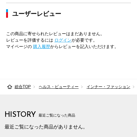
85cm×72cm
85.5cm
107.9cm
72cm
33.
ユーザーレビュー
85cm×76cm
85.5cm
107.9cm
76cm
33.
85cm×82cm
85.5cm
107.9cm
82cm
33.
この商品に寄せられたレビューはまだありません。
レビューを評価するには
ログイン
が必要です。
88cm×68cm
88.5cm
110.7cm
68cm
34.
マイページの
購入履歴
からレビューを記入いただけます。
88cm×72cm
88.5cm
110.7cm
72cm
34.
88cm×76cm
88.5cm
110.7cm
76cm
34.
88cm×82cm
88.5cm
110.7cm
82cm
34.
総合TOP
ヘルス・ビューティー
インナー・ファッション
91cm×68cm
91.5cm
113.4cm
68cm
34.
91cm×72cm
91.5cm
113.4cm
72cm
34.
HISTORY
最近ご覧になった商品
91cm×76cm
91.5cm
113.4cm
76cm
34.
最近ご覧になった商品がありません。
94cm×68cm
94.5cm
116.2cm
68cm
35.