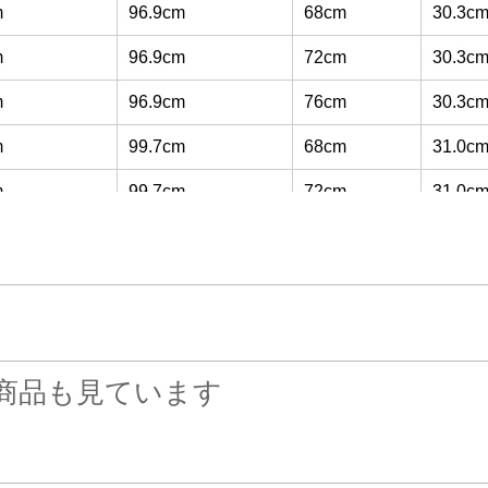
m
96.9cm
68cm
30.3c
m
96.9cm
72cm
30.3c
m
96.9cm
76cm
30.3c
m
99.7cm
68cm
31.0c
m
99.7cm
72cm
31.0c
m
99.7cm
76cm
31.0c
m
102.4cm
68cm
31.8c
m
102.4cm
72cm
31.8c
m
102.4cm
76cm
31.8c
商品も見ています
m
105.2cm
68cm
32.5c
m
105.2cm
72cm
32.5c