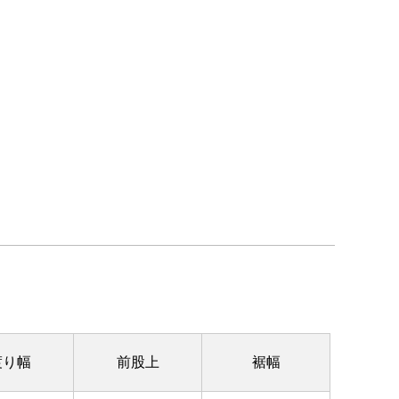
渡り幅
前股上
裾幅