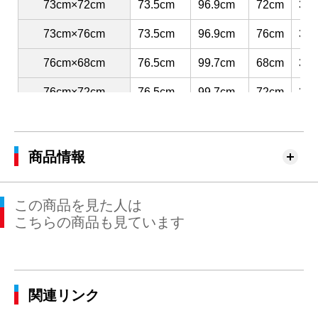
73cm×72cm
73.5cm
96.9cm
72cm
30.
73cm×76cm
73.5cm
96.9cm
76cm
30.
76cm×68cm
76.5cm
99.7cm
68cm
31.
76cm×72cm
76.5cm
99.7cm
72cm
31.
76cm×76cm
76.5cm
99.7cm
76cm
31.
79cm×68cm
79.5cm
102.4cm
68cm
31.
商品情報
79cm×72cm
79.5cm
102.4cm
72cm
31.
この商品を見た人は
79cm×76cm
79.5cm
102.4cm
76cm
31.
こちらの商品も見ています
82cm×68cm
82.5cm
105.2cm
68cm
32.
82cm×72cm
82.5cm
105.2cm
72cm
32.
関連リンク
82cm×76cm
82.5cm
105.2cm
76cm
32.