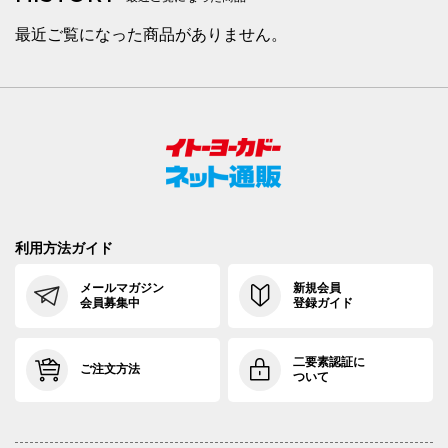
91cm×76cm
91.5cm
113.4cm
76cm
34.
最近ご覧になった商品がありません。
94cm×68cm
94.5cm
116.2cm
68cm
35.
94cm×72cm
94.5cm
116.2cm
72cm
35.
94cm×76cm
94.5cm
116.2cm
76cm
35.
97cm×68cm
97.5cm
118.9cm
68cm
36.
97cm×72cm
97.5cm
118.9cm
72cm
36.
利用方法ガイド
97cm×76cm
97.5cm
118.9cm
76cm
36.
メールマガジン
新規会員
会員募集中
登録ガイド
二要素認証に
ご注文方法
ついて