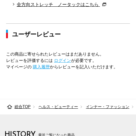
82cm×82cm
82.5cm
105.2cm
82cm
32.
全方向ストレッチ ノータックはこちら
85cm×68cm
85.5cm
107.9cm
68cm
33.
85cm×72cm
85.5cm
107.9cm
72cm
33.
ユーザーレビュー
85cm×76cm
85.5cm
107.9cm
76cm
33.
85cm×82cm
85.5cm
107.9cm
82cm
33.
この商品に寄せられたレビューはまだありません。
レビューを評価するには
ログイン
が必要です。
88cm×68cm
88.5cm
110.7cm
68cm
34.
マイページの
購入履歴
からレビューを記入いただけます。
88cm×72cm
88.5cm
110.7cm
72cm
34.
88cm×76cm
88.5cm
110.7cm
76cm
34.
88cm×82cm
88.5cm
110.7cm
82cm
34.
総合TOP
ヘルス・ビューティー
インナー・ファッション
91cm×68cm
91.5cm
113.4cm
68cm
34.
91cm×72cm
91.5cm
113.4cm
72cm
34.
HISTORY
最近ご覧になった商品