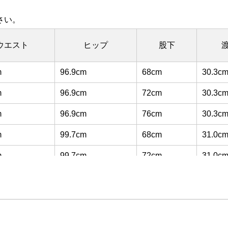
さい。
ウエスト
ヒップ
股下
m
96.9cm
68cm
30.3c
m
96.9cm
72cm
30.3c
m
96.9cm
76cm
30.3c
m
99.7cm
68cm
31.0c
m
99.7cm
72cm
31.0c
m
99.7cm
76cm
31.0c
m
102.4cm
68cm
31.8c
m
102.4cm
72cm
31.8c