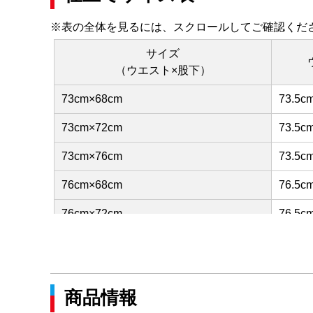
※表の全体を見るには、スクロールしてご確認くだ
サイズ
（ウエスト×股下）
73cm×68cm
73.5c
73cm×72cm
73.5c
73cm×76cm
73.5c
76cm×68cm
76.5c
76cm×72cm
76.5c
76cm×76cm
76.5c
79cm×68cm
79.5c
商品情報
79cm×72cm
79.5c