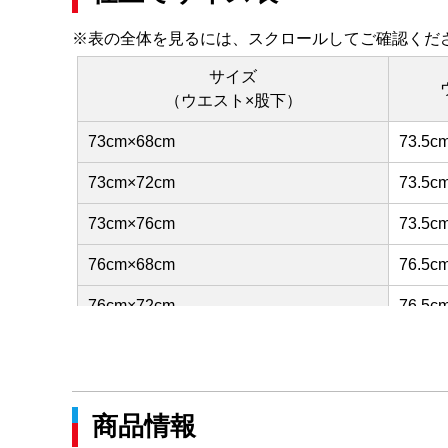
※表の全体を見るには、スクロールしてご確認くだ
サイズ
（ウエスト×股下）
73cm×68cm
73.5c
73cm×72cm
73.5c
73cm×76cm
73.5c
76cm×68cm
76.5c
76cm×72cm
76.5c
76cm×76cm
76.5c
79cm×68cm
79.5c
商品情報
79cm×72cm
79.5c