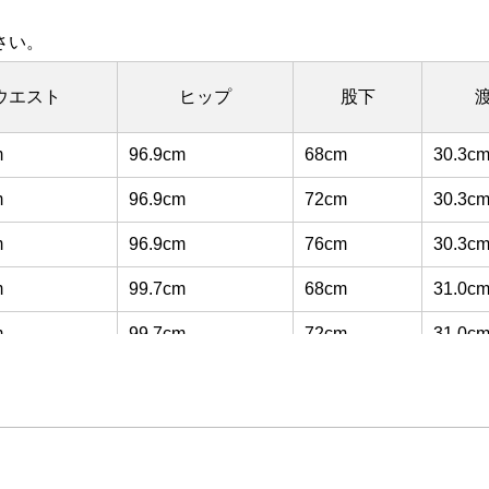
さい。
ウエスト
ヒップ
股下
m
96.9cm
68cm
30.3c
m
96.9cm
72cm
30.3c
m
96.9cm
76cm
30.3c
m
99.7cm
68cm
31.0c
m
99.7cm
72cm
31.0c
m
99.7cm
76cm
31.0c
m
102.4cm
68cm
31.8c
m
102.4cm
72cm
31.8c