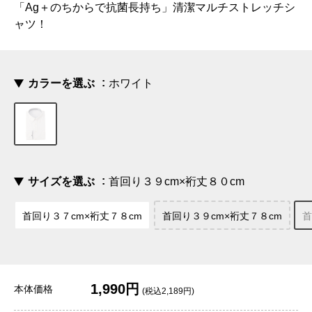
「Ag＋のちからで抗菌長持ち」清潔マルチストレッチシ
ャツ！
カラーを選ぶ
ホワイト
サイズを選ぶ
首回り３９cm×裄丈８０cm
首回り３７cm×裄丈７８cm
首回り３９cm×裄丈７８cm
首
1,990円
本体価格
(税込2,189円)