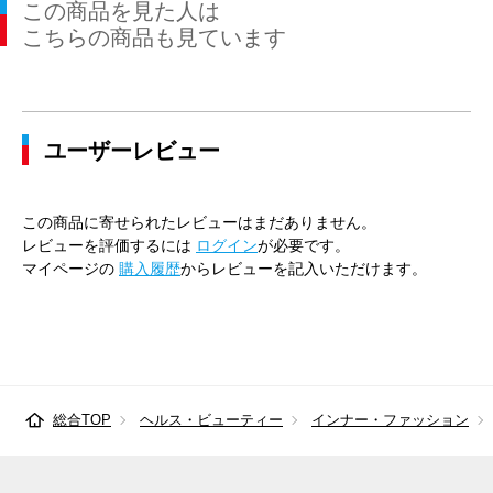
この商品を見た人は
41cm×86cm
47cm
116cm
104cm
110cm
こちらの商品も見ています
43cm×82cm
49cm
120cm
112cm
116cm
43cm×84cm
49cm
120cm
112cm
116cm
ユーザーレビュー
43cm×86cm
49cm
120cm
112cm
116cm
45cm×84cm
51cm
128cm
120cm
124cm
この商品に寄せられたレビューはまだありません。
45cm×86cm
51cm
128cm
120cm
124cm
レビューを評価するには
ログイン
が必要です。
マイページの
購入履歴
からレビューを記入いただけます。
総合TOP
ヘルス・ビューティー
インナー・ファッション