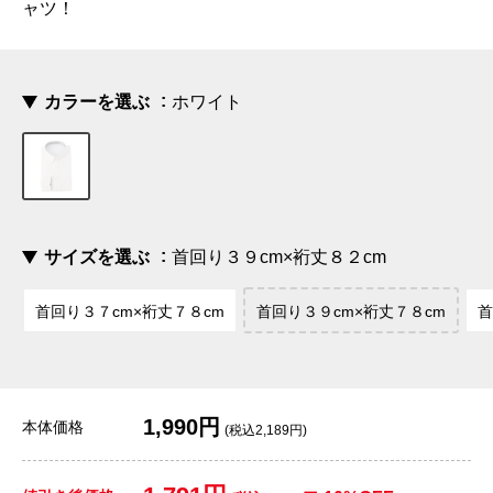
ャツ！
カラーを選ぶ
ホワイト
サイズを選ぶ
首回り３９cm×裄丈８２cm
首回り３７cm×裄丈７８cm
首回り３９cm×裄丈７８cm
首
1,990円
本体価格
(税込2,189円)