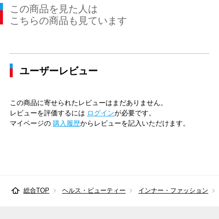
この商品を見た人は
41cm×86cm
47cm
116cm
104cm
110cm
こちらの商品も見ています
43cm×82cm
49cm
120cm
112cm
116cm
43cm×84cm
49cm
120cm
112cm
116cm
ユーザーレビュー
43cm×86cm
49cm
120cm
112cm
116cm
45cm×84cm
51cm
128cm
120cm
124cm
この商品に寄せられたレビューはまだありません。
45cm×86cm
51cm
128cm
120cm
124cm
レビューを評価するには
ログイン
が必要です。
マイページの
購入履歴
からレビューを記入いただけます。
総合TOP
ヘルス・ビューティー
インナー・ファッション