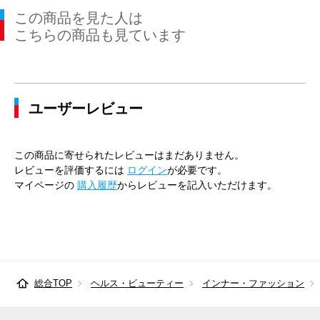
この商品を見た人は
41cm×86cm
47cm
116cm
104cm
110cm
こちらの商品も見ています
43cm×82cm
49cm
120cm
112cm
116cm
43cm×84cm
49cm
120cm
112cm
116cm
ユーザーレビュー
43cm×86cm
49cm
120cm
112cm
116cm
45cm×86cm
51cm
128cm
120cm
124cm
この商品に寄せられたレビューはまだありません。
レビューを評価するには
ログイン
が必要です。
マイページの
購入履歴
からレビューを記入いただけます。
総合TOP
ヘルス・ビューティー
インナー・ファッション