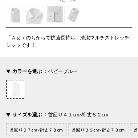
ベビーブルー
「Ａｇ＋のちからで抗菌長持ち」清潔マルチストレッチ
シャツです！
カラーを選ぶ
ベビーブルー
サイズを選ぶ
首回り４１cm×裄丈８２cm
首回り３７cm×裄丈７８cm
首回り３９cm×裄丈７８cm
首