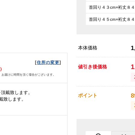
首回り４３cm×裄丈８４
首回り４５cm×裄丈８４
1
本体価格
[
]
住所の変更
1
値引き後価格
日）
、お届けに時間を頂く場合がございます。
を頂戴致します。
8
ポイント
頂戴致します。