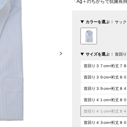
「Ag＋のちからで抗菌長
カラーを選ぶ
サック
サイズを選ぶ
首回り
首回り３７cm×裄丈７８
首回り３９cm×裄丈８０
首回り３９cm×裄丈８４
首回り４１cm×裄丈８０
首回り４１cm×裄丈８４
首回り４３cm×裄丈８０