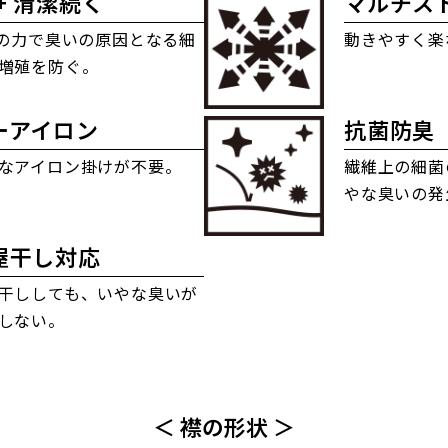
+ 清潔続く
マルチス
+の力で臭いの原因となる細
動きやすく楽
増殖を防ぐ。
ーアイロン
抗菌防臭
なアイロン掛けが不要。
繊維上の細菌
やな臭いの発
屋干し対応
干ししても、いやな臭いが
しない。
＜ 襟の形状 ＞