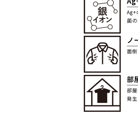
Ag
Ag
菌の
ノ
面倒
部
部屋
発生