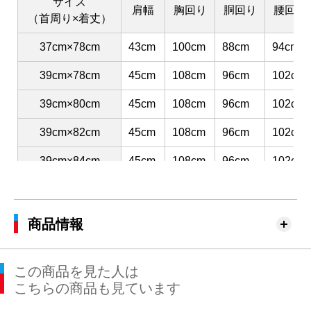
サイズ
肩幅
胸回り
胴回り
腰回り
（首周り×着丈）
37cm×78cm
43cm
100cm
88cm
94cm
39cm×78cm
45cm
108cm
96cm
102cm
39cm×80cm
45cm
108cm
96cm
102cm
39cm×82cm
45cm
108cm
96cm
102cm
39cm×84cm
45cm
108cm
96cm
102cm
41cm×80cm
47cm
116cm
104cm
110cm
41cm×82cm
47cm
116cm
104cm
110cm
商品情報
41cm×84cm
47cm
116cm
104cm
110cm
この商品を見た人は
41cm×86cm
47cm
116cm
104cm
110cm
こちらの商品も見ています
43cm×82cm
49cm
120cm
112cm
116cm