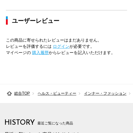
43cm×84cm
49cm
120cm
112cm
116cm
ユーザーレビュー
43cm×86cm
49cm
120cm
112cm
116cm
45cm×84cm
51cm
128cm
120cm
124cm
この商品に寄せられたレビューはまだありません。
45cm×86cm
51cm
128cm
120cm
124cm
レビューを評価するには
ログイン
が必要です。
マイページの
購入履歴
からレビューを記入いただけます。
総合TOP
ヘルス・ビューティー
インナー・ファッション
HISTORY
最近ご覧になった商品