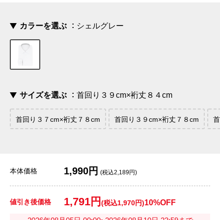
カラーを選ぶ
シェルグレー
サイズを選ぶ
首回り３９cm×裄丈８４cm
首回り３７cm×裄丈７８cm
首回り３９cm×裄丈７８cm
首
1,990円
本体価格
(税込2,189円)
1,791円
値引き後価格
10%OFF
(税込1,970円)