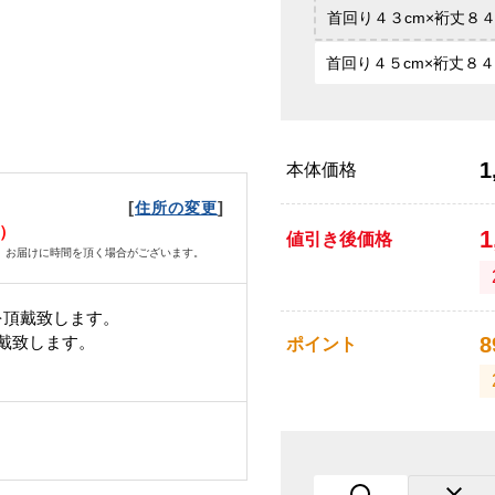
首回り４３cm×裄丈８４
首回り４５cm×裄丈８４
1
本体価格
[
]
住所の変更
日）
1
値引き後価格
、お届けに時間を頂く場合がございます。
を頂戴致します。
頂戴致します。
8
ポイント