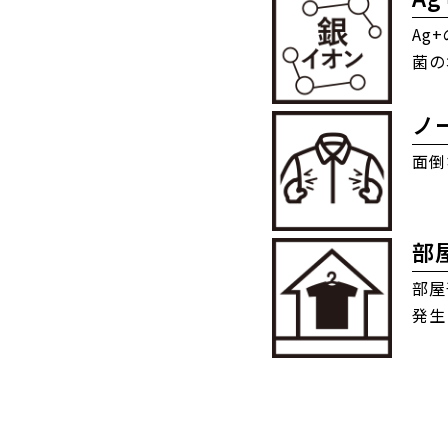
Ag
菌の
ノ
面倒
部
部屋
発生