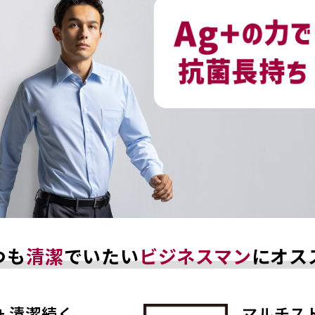
つも
清潔
でいたい
ビジネスマン
にオス
+ 清潔続く
マルチス