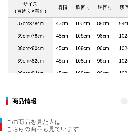
サイズ
肩幅
胸回り
胴回り
腰回り
（首周り×着丈）
37cm×78cm
43cm
100cm
88cm
94cm
39cm×78cm
45cm
108cm
96cm
102cm
39cm×80cm
45cm
108cm
96cm
102cm
39cm×82cm
45cm
108cm
96cm
102cm
39cm×84cm
45cm
108cm
96cm
102cm
41cm×80cm
47cm
116cm
104cm
110cm
41cm×82cm
47cm
116cm
104cm
110cm
商品情報
41cm×84cm
47cm
116cm
104cm
110cm
この商品を見た人は
41cm×86cm
47cm
116cm
104cm
110cm
こちらの商品も見ています
43cm×82cm
49cm
120cm
112cm
116cm