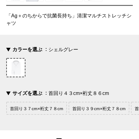
「Ag＋のちからで抗菌長持ち」清潔マルチストレッチシ
ャツ
カラーを選ぶ
シェルグレー
サイズを選ぶ
首回り４３cm×裄丈８６cm
首回り３７cm×裄丈７８cm
首回り３９cm×裄丈７８cm
首