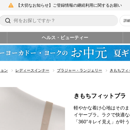
【大切なお知らせ】ご登録情報の継続利用に関するお願い
詳
ヘルス・ビューティー
ション
レディースインナー
ブラジャー・ランジェリー
きもちフィ
きもちフィットブラ
軽やかな着け心地はそのま
イヤーブラ。ラクで快適な
「360°キレイ見え」が叶