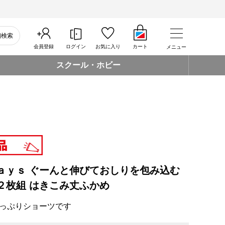
細検索
会員登録
ログイン
お気に入り
カート
メニュー
スクール・ホビー
ａｙｓ ぐーんと伸びておしりを包み込む
２枚組 はきこみ丈ふかめ
っぷりショーツです