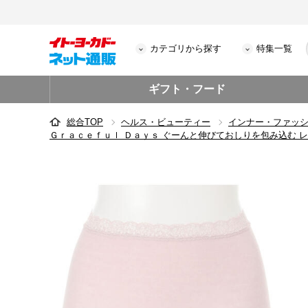
カテゴリから探す
特集一覧
ギフト・フード
総合TOP
ヘルス・ビューティー
インナー・ファッ
Ｇｒａｃｅｆｕｌ Ｄａｙｓ ぐーんと伸びておしりを包み込む 