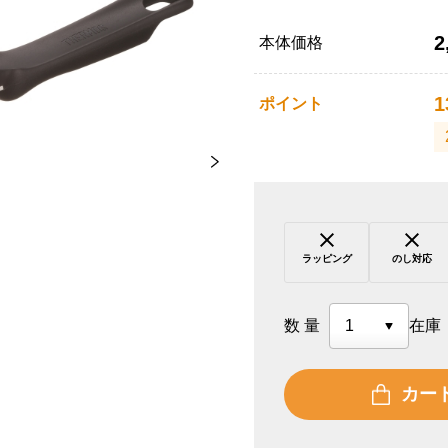
2
本体価格
1
ポイント
ラッピング
のし対応
数量
在庫
カー