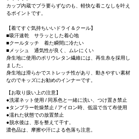
カップ内蔵でブラ要らずなのも、軽快な着こなしを叶え
るポイントです。
【着てすぐ気持ちいいドライ＆クール】
■吸汗速乾 サラッとした着心地
■クールタッチ 着た瞬間に冷たい
■メッシュ 通気性が良く、ムレにくい
身生地に使用のポリウレタン繊維には、再生糸を採用し
ました。
身生地は滑らかでストレッチ性があり、動きやすい素材
なのでキッズにお勧めのインナーです。
【お取り扱い上の注意】
●洗濯ネット使用 / 同系色と一緒に洗い、つけ置き禁止
●タンブラー乾燥禁止 / アイロン時、低温で当て布使用
●濡れた状態での放置禁止
●脱水後は、形を整えて干す。
濃色品は、摩擦や汗による色落ち注意。