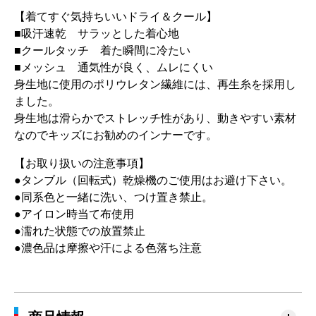
【着てすぐ気持ちいいドライ＆クール】
■吸汗速乾 サラッとした着心地
■クールタッチ 着た瞬間に冷たい
■メッシュ 通気性が良く、ムレにくい
身生地に使用のポリウレタン繊維には、再生糸を採用し
ました。
身生地は滑らかでストレッチ性があり、動きやすい素材
なのでキッズにお勧めのインナーです。
【お取り扱いの注意事項】
●タンブル（回転式）乾燥機のご使用はお避け下さい。
●同系色と一緒に洗い、つけ置き禁止。
●アイロン時当て布使用
●濡れた状態での放置禁止
●濃色品は摩擦や汗による色落ち注意