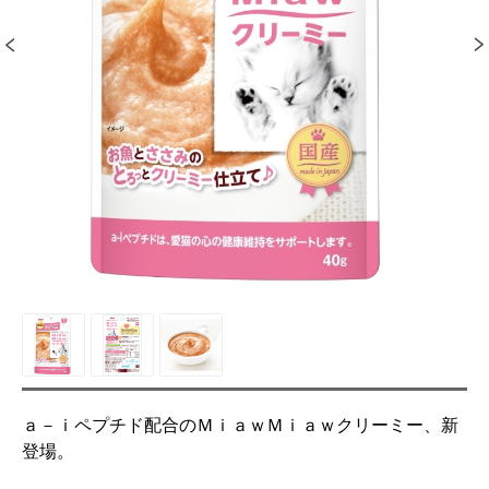
ａ－ｉペプチド配合のＭｉａｗＭｉａｗクリーミー、新
登場。