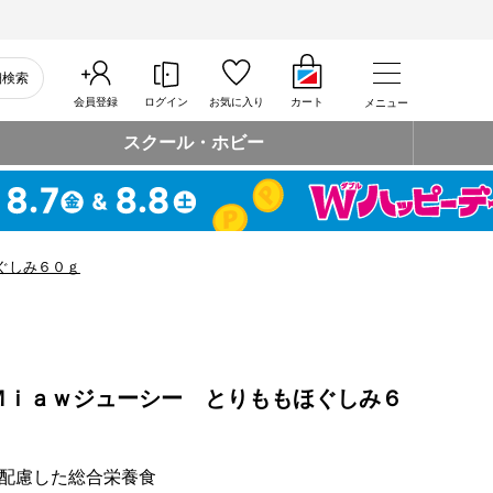
細検索
会員登録
ログイン
お気に入り
カート
メニュー
スクール・ホビー
ぐしみ６０ｇ
Ｍｉａｗジューシー とりももほぐしみ６
配慮した総合栄養食