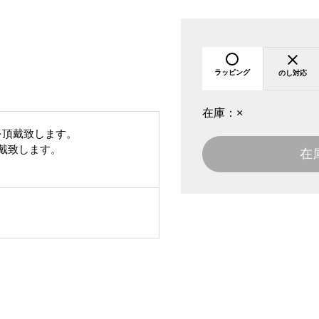
ラッピング
のし対応
在庫：
×
を頂戴致します。
頂戴致します。
在