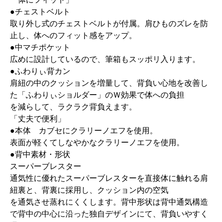
●チェストベルト
取り外し式のチェストベルトが付属。肩ひものズレを防
止し、体へのフィット感をアップ。
●中マチポケット
広めに設計しているので、筆箱もスッポリ入ります。
●ふわりぃ背カン
肩紐の中のクッションを増量して、背負い心地を改善し
た「ふわりぃショルダー」のＷ効果で体への負担
を減らして、ラクラク背負えます。
「丈夫で便利」
●本体 カブセにクラリーノエフを使用。
表面が軽くてしなやかなクラリーノエフを使用。
●背中素材・形状
スーパーブレスター
通気性に優れたスーパーブレスターを直接体に触れる肩
紐裏と、背裏に採用し、クッション内の空気
を通気させ蒸れにくくします。背中形状は背中通気構造
で背中の中心に沿った独自デザインにて、背負いやすく