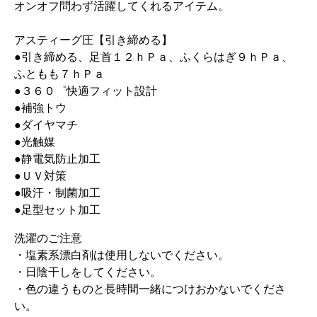
オンオフ問わず活躍してくれるアイテム。
アスティーグ圧【引き締める】
●引き締める、足首１２ｈＰａ、ふくらはぎ９ｈＰａ、
ふともも７ｈＰａ
●３６０゜快適フィット設計
●補強トウ
●ダイヤマチ
●光触媒
●静電気防止加工
●ＵＶ対策
●吸汗・制菌加工
●足型セット加工
洗濯のご注意
・塩素系漂白剤は使用しないでください。
・日陰干しをしてください。
・色の違うものと長時間一緒につけおかないでくださ
い。