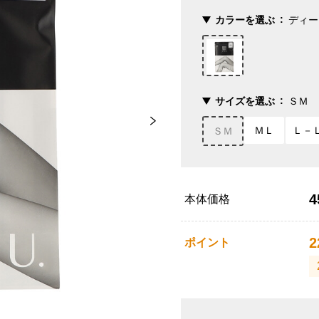
カラーを選ぶ
ディー
サイズを選ぶ
ＳＭ
ＭＬ
Ｌ－
ＳＭ
4
本体価格
2
ポイント