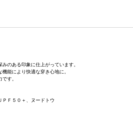
。
深みのある印象に仕上がっています。
な機能により快適な穿き心地に。
力です。
ＵＰＦ５０＋、ヌードトウ