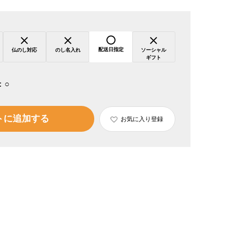
配送日指定
仏のし対応
のし名入れ
ソーシャル
ギフト
：
○
トに追加する
お気に入り登録