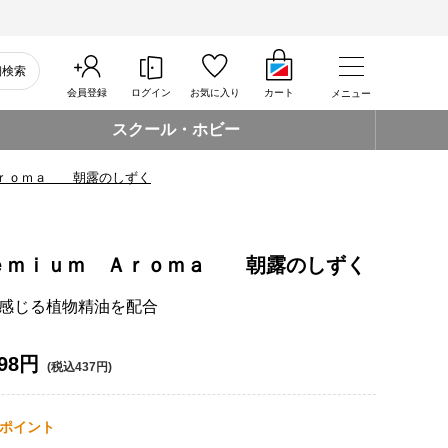
細検索
会員登録
ログイン
お気に入り
カート
メニュー
スクール・ホビー
Ａｒｏｍａ 朝露のしずく
ｅｍｉｕｍ Ａｒｏｍａ 朝露のしずく
感じる植物精油を配合
98円
(税込437円)
ポイント