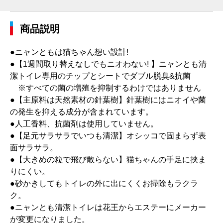
商品説明
●ニャンともは猫ちゃん想い設計!
●【1週間取り替えなしでもニオわない! 】ニャンとも清
潔トイレ専用のチップとシートでダブル脱臭&抗菌
※すべての菌の増殖を抑制するわけではありません
●【主原料は天然素材の針葉樹】針葉樹にはニオイや菌
の発生を抑える成分が含まれています。
●人工香料、抗菌剤は使用していません。
●【足元サラサラでいつも清潔】オシッコで固まらず表
面サラサラ。
●【大きめの粒で飛び散らない】猫ちゃんの手足に挟ま
りにくい。
●砂かきしてもトイレの外に出にくくお掃除もラクラ
ク。
●ニャンとも清潔トイレは花王からエステーにメーカー
が変更になりました。