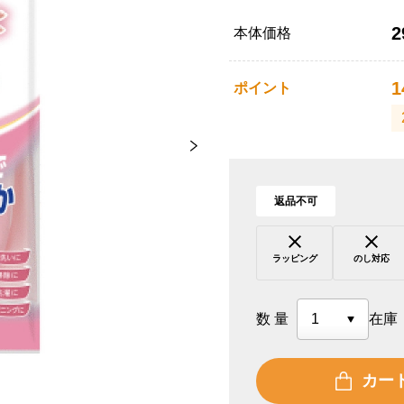
2
本体価格
1
ポイント
返品不可
ラッピング
のし対応
数量
在庫
カー