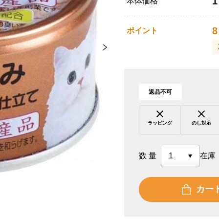
1
本体価格
8
ポイント
返品不可
ラッピング
のし対応
数量
在庫
カー