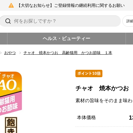
【大切なお知らせ】ご登録情報の継続利用に関するお願い
詳
ヘルス・ビューティー
おやつ
チャオ 焼本かつお 高齢猫用 かつお節味 １本
チャオ 焼本かつお
素材の旨味をそのまま味わ
1
本体価格