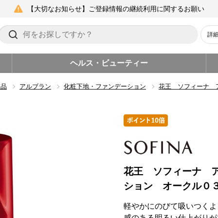
【大切なお知らせ】ご登録情報の継続利用に関するお願い
詳
ヘルス・ビューティー
粧品
アルブラン
化粧下地・ファンデーション
花王 ソフィーナ 
花王 ソフィーナ 
ション オークル０
軽やかにのびて吸いつくよ
感のある明るい仕上がりが