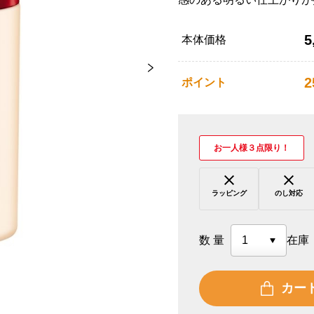
5
本体価格
2
ポイント
お一人様３点限り！
ラッピング
のし対応
数量
在庫
カー