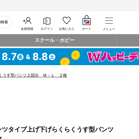
細検索
会員登録
ログイン
お気に入り
カート
メニュー
スクール・ホビー
くうす型パンツ２回分 Ｍ－Ｌ ２枚
ンツタイプ上げ下げらくらくうす型パンツ
枚