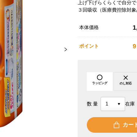
上げ下げらくらくで自分で
３回吸収（医療費控除対象
1
本体価格
9
ポイント
ラッピング
のし対応
数量
在庫
カー