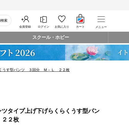
細検索
会員登録
ログイン
お気に入り
カート
メニュー
スクール・ホビー
くうす型パンツ ３回分 Ｍ－Ｌ ２２枚
ンツタイプ上げ下げらくらくうす型パン
 ２２枚