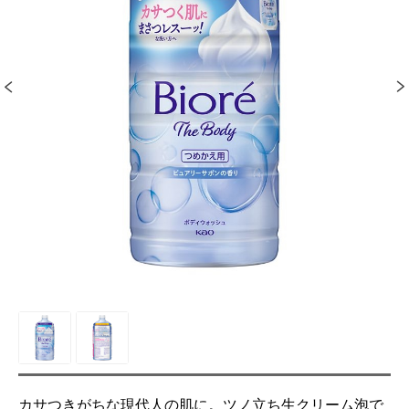
カサつきがちな現代人の肌に。ツノ立ち生クリーム泡で