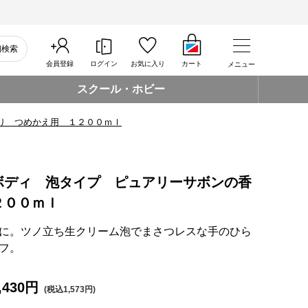
細検索
会員登録
ログイン
お気に入り
カート
メニュー
スクール・ホビー
り つめかえ用 １２００ｍｌ
ボディ 泡タイプ ピュアリーサボンの香
２００ｍｌ
に。ツノ立ち生クリーム泡でまさつレスな手のひら
フ。
,430円
(税込1,573円)