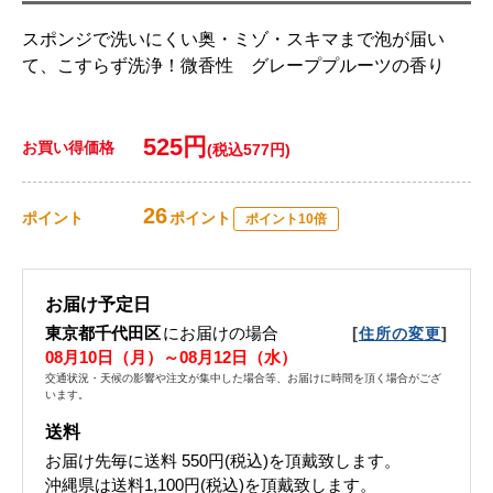
スポンジで洗いにくい奥・ミゾ・スキマまで泡が届い
て、こすらず洗浄！微香性 グレーププルーツの香り
525円
お買い得価格
(税込577円)
26
ポイント
ポイント
ポイント10倍
お届け予定日
東京都千代田区
にお届けの場合
[
]
住所の変更
08月10日（月）～08月12日（水）
交通状況・天候の影響や注文が集中した場合等、お届けに時間を頂く場合がござ
います。
送料
お届け先毎に送料
550円(税込)
を頂戴致します。
沖縄県は送料1,100円(税込)を頂戴致します。