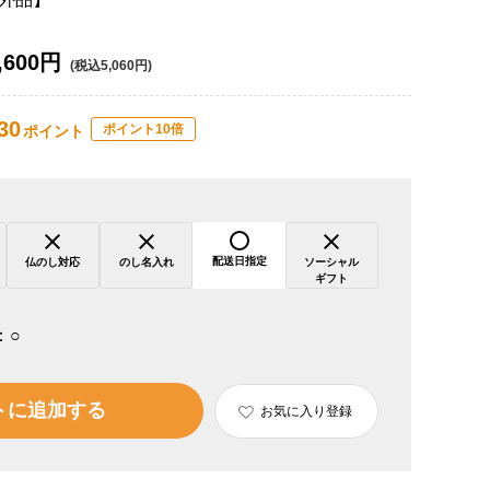
,600円
(税込5,060円)
30
ポイント10倍
ポイント
配送日指定
仏のし対応
のし名入れ
ソーシャル
ギフト
：
○
トに追加する
お気に入り登録