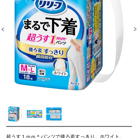
超うす１ｍｍ＊パンツで後ろ姿すっきり。ホワイト。