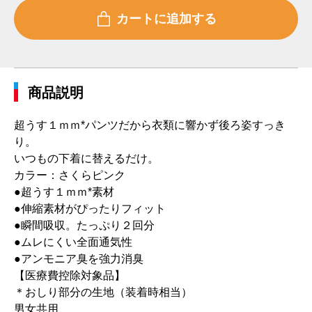
商品説明
超うす１ｍｍ*パンツだから衣類に響かず後ろ姿すっき
り。
いつもの下着に替えるだけ。
カラー：さくらピンク
●超うす１ｍｍ*素材
●伸縮素材がぴったりフィット
●瞬間吸収。たっぷり２回分
●ムレにくい全面通気性
●アンモニア臭を強力消臭
【医療費控除対象品】
＊おしり部分の生地（装着時相当）
男女共用