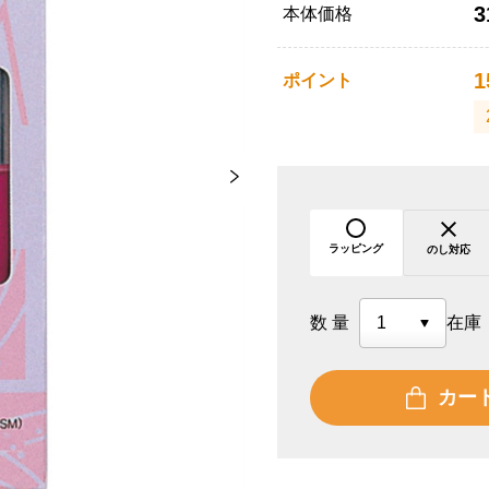
3
本体価格
1
ポイント
ラッピング
のし対応
数量
在庫
カー