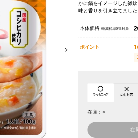
かに鍋をイメージした雑炊
味と香りを引き立てました
2
本体価格
軽減税率8%対象
1
ポイント
ラッピング
のし対応
在庫：
×
在