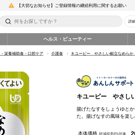
【大切なお知らせ】ご登録情報の継続利用に関するお願い
詳
ヘルス・ビューティー
食・栄養補助食・口腔ケア
介護食
キユーピー やさしい献立なめらか
キユーピー やさし
揚げたなすをしょうゆとか
た。揚げなすの風味を楽し
2
本体価格
軽減税率8%対象