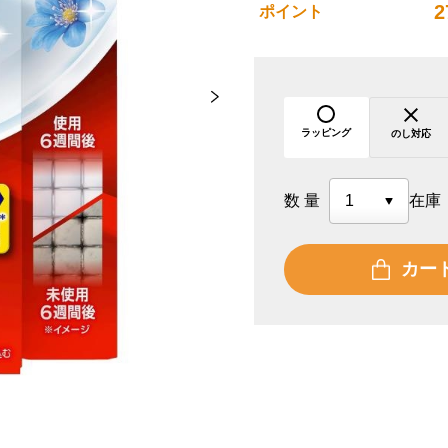
2
ポイント
ラッピング
のし対応
数量
在庫
カー