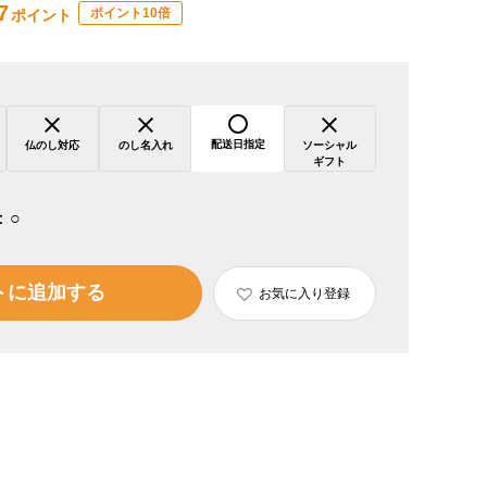
7
ポイント10倍
ポイント
配送日指定
仏のし対応
のし名入れ
ソーシャル
ギフト
：
○
トに追加する
お気に入り登録