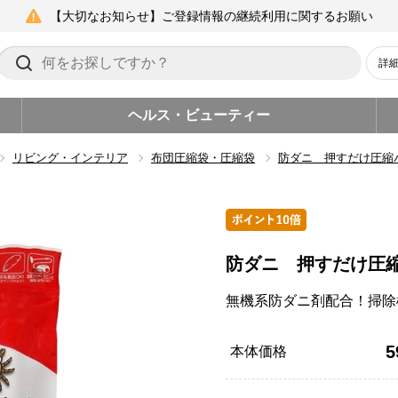
【大切なお知らせ】ご登録情報の継続利用に関するお願い
詳
ヘルス・ビューティー
リビング・インテリア
布団圧縮袋・圧縮袋
防ダニ 押すだけ圧縮
防ダニ 押すだけ圧
無機系防ダニ剤配合！掃除
5
本体価格