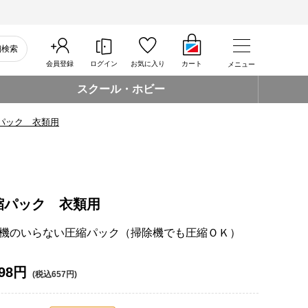
細検索
会員登録
ログイン
お気に入り
カート
メニュー
スクール・ホビー
パック 衣類用
縮パック 衣類用
機のいらない圧縮パック（掃除機でも圧縮ＯＫ）
98円
(税込657円)