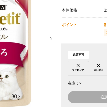
1
本体価格
6
ポイント
返品不可
ラッピング
のし対応
在庫：
×
在