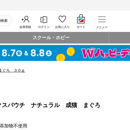
細検索
会員登録
ログイン
お気に入り
カート
メニュー
スクール・ホビー
まぐろ ３０ｇ
クスパウチ ナチュラル 成猫 まぐろ
添加物不使用