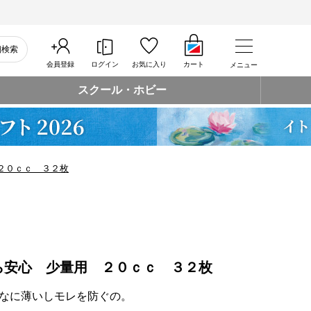
細検索
会員登録
ログイン
お気に入り
カート
メニュー
スクール・ホビー
２０ｃｃ ３２枚
ら安心 少量用 ２０ｃｃ ３２枚
なに薄いしモレを防ぐの。