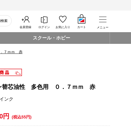
細検索
会員登録
ログイン
お気に入り
カート
メニュー
スクール・ホビー
．７ｍｍ 赤
ン替芯油性 多色用 ０．７ｍｍ 赤
インク
50円
(税込55円)