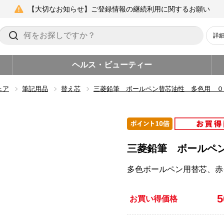
【大切なお知らせ】ご登録情報の継続利用に関するお願い
詳
ヘルス・ビューティー
ェア
筆記用品
替え芯
三菱鉛筆 ボールペン替芯油性 多色用 ０
三菱鉛筆 ボールペ
多色ボールペン用替芯、赤
お買い得価格